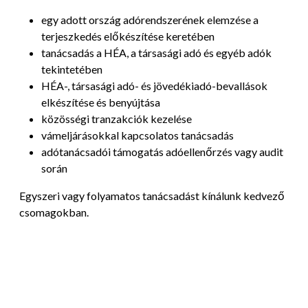
egy adott ország adórendszerének elemzése a
terjeszkedés előkészítése keretében
tanácsadás a HÉA, a társasági adó és egyéb adók
tekintetében
HÉA-, társasági adó- és jövedékiadó-bevallások
elkészítése és benyújtása
közösségi tranzakciók kezelése
vámeljárásokkal kapcsolatos tanácsadás
adótanácsadói támogatás adóellenőrzés vagy audit
során
Egyszeri vagy folyamatos tanácsadást kínálunk kedvező
csomagokban.