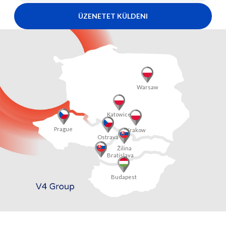
ÜZENETET KÜLDENI
Warsaw
Katowice
Prague
Krakow
Ostrava
Žilina
Bratislava
Budapest