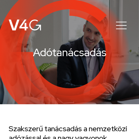
Adótanácsadás
Szakszerű tanácsadás a nemzetközi
adózással és a nagy vagyonok