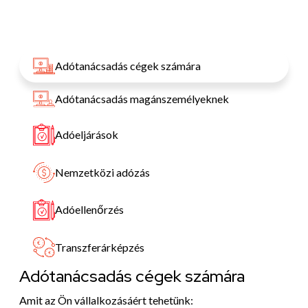
Adótanácsadás cégek számára
Adótanácsadás magánszemélyeknek
Adóeljárások
Nemzetközi adózás
Adóellenőrzés
Transzferárképzés
Adótanácsadás cégek számára
Amit az Ön vállalkozásáért tehetünk: