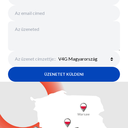
Az üzenet címzettje:
:
ÜZENETET KÜLDENI
Warsaw