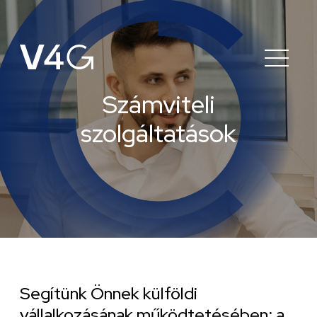
Számviteli
szolgáltatások
Segítünk Önnek külföldi
vállalkozásának működtetésében: a