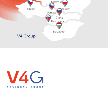
Katowice
Prague
Krakow
Ostrava
Žilina
Bratislava
Budapest