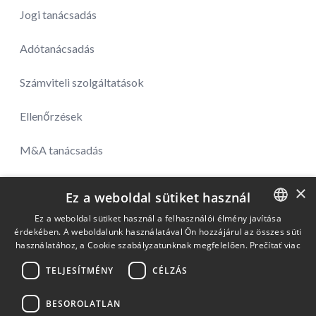
Jogi tanácsadás
Adótanácsadás
Számviteli szolgáltatások
Ellenőrzések
M&A tanácsadás
×
Ez a weboldal sütiket használ
V4 Group
Ez a weboldal sütiket használ a felhasználói élmény javítása
érdekében. A weboldalunk használatával Ön hozzájárul az összes süti
SLOVAK
Rólunk
használatához, a Cookie szabályzatunknak megfelelően.
Prečítať viac
ENGLISH
Hírek
TELJESÍTMÉNY
CÉLZÁS
CZECH
BESOROLATLAN
Kapcsolat
POLISH