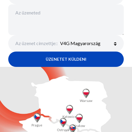
Az üzenet címzettje:
:
ÜZENETET KÜLDENI
Warsaw
Katowice
Prague
Krakow
Ostrava